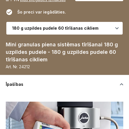
Šo preci var iegādāties.
Atlasīt variantu
Mini granulas piena sistēmas tīrīšanai 180 g
uzpildes pudele - 180 g uzpildes pudele 60
tīrīšanas cikliem
Art. Nr.
24212
Īpašības