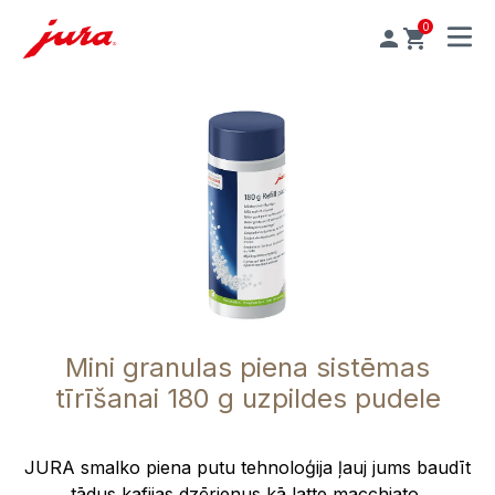
0
MENU
Mini granulas piena sistēmas
tīrīšanai 180 g uzpildes pudele
JURA smalko piena putu tehnoloģija ļauj jums baudīt
tādus kafijas dzērienus kā latte macchiato,