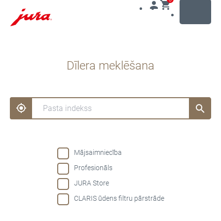
MENU
Uz
saturu
Dīlera meklēšana
Uz
meklēšanu
Mājsaimniecība
Profesionāls
JURA Store
CLARIS ūdens filtru pārstrāde