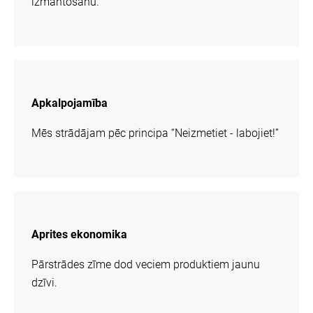
izmantošanu.
vairāk
informācijas
Apkalpojamība
Mēs strādājam pēc principa “Neizmetiet - labojiet!”
vairāk
informācijas
Aprites ekonomika
Pārstrādes zīme dod veciem produktiem jaunu
dzīvi.