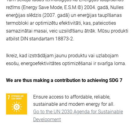
režīms (Energy Save Mode, E.S.M.©) 2004. gadā, Nulles
enerģijas slēdzis (2007. gadā) un enerģijas taupīšanas
termobloki ar optimizētu efektivitāti, kas, pateicoties
samazinātai masai, veic uzsildīšanu ātrāk. Mūsu produkti
atbilst DIN standartam 18873-2.
Ikreiz, kad izstrādājam jaunu produktu vai uzlabojam
esošu, energoefektivitātes optimizēšanai ir svarīga loma.
We are thus making a contribution to achieving SDG 7
Ensure access to affordable, reliable,
sustainable and modern energy for all.
Go to the UN 2030 Agenda for Sustainable
Development