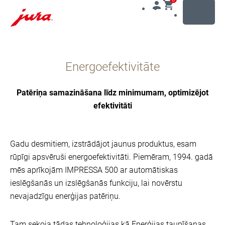
MENU
Uz
saturu
Energoefektivitāte
Uz
meklēšanu
Patēriņa samazināšana līdz minimumam, optimizējot
efektivitāti
Gadu desmitiem, izstrādājot jaunus produktus, esam
rūpīgi apsvēruši energoefektivitāti. Piemēram, 1994. gadā
mēs aprīkojām IMPRESSA 500 ar automātiskas
ieslēgšanās un izslēgšanās funkciju, lai novērstu
nevajadzīgu enerģijas patēriņu.
Tam sekoja tādas tehnoloģijas kā Enerģijas taupīšanas