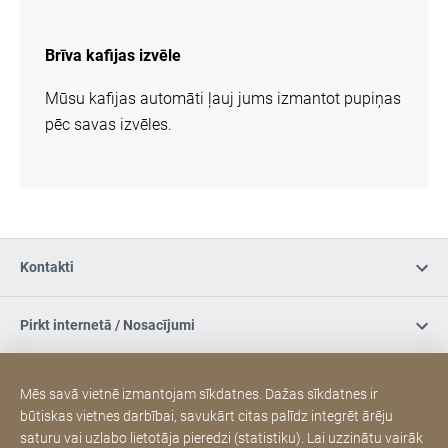
vairāk
informācijas
Brīva kafijas izvēle
Mūsu kafijas automāti ļauj jums izmantot pupiņas
pēc savas izvēles.
Kontakti
Pirkt internetā / Nosacījumi
Sociālie mēdiji
Mēs savā vietnē izmantojam sīkdatnes. Dažas sīkdatnes ir
būtiskas vietnes darbībai, savukārt citas palīdz integrēt ārēju
saturu vai uzlabo lietotāja pieredzi (statistiku). Lai uzzinātu vairāk
JURA oficiālais serviss