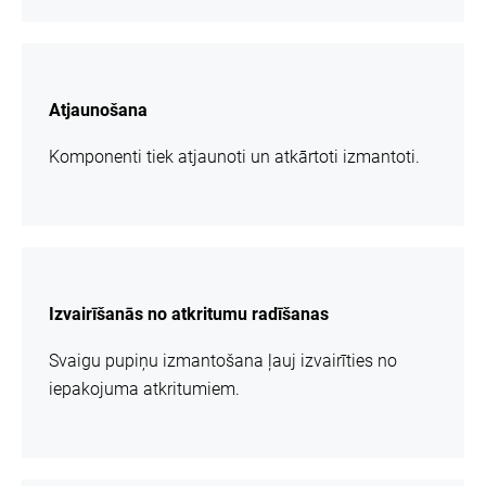
vairāk
informācijas
Atjaunošana
Komponenti tiek atjaunoti un atkārtoti izmantoti.
vairāk
informācijas
Izvairīšanās no atkritumu radīšanas
Svaigu pupiņu izmantošana ļauj izvairīties no
iepakojuma atkritumiem.