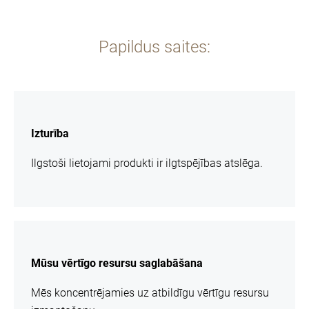
Papildus saites:
vairāk
informācijas
Izturība
Ilgstoši lietojami produkti ir ilgtspējības atslēga.
vairāk
informācijas
Mūsu vērtīgo resursu saglabāšana
Mēs koncentrējamies uz atbildīgu vērtīgu resursu