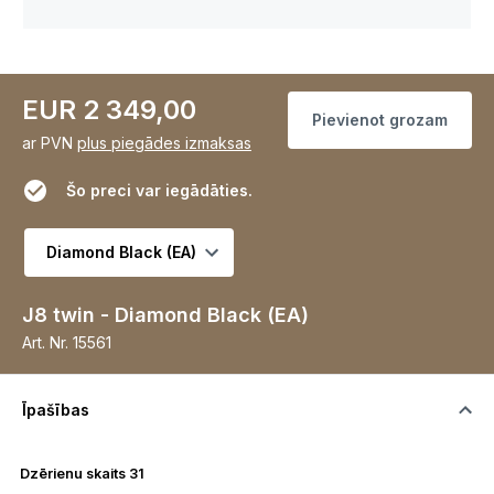
EUR 2 349,00
Pievienot grozam
ar PVN
plus piegādes izmaksas
Šo preci var iegādāties.
Atlasīt variantu
J8 twin - Diamond Black (EA)
Art. Nr.
15561
Īpašības