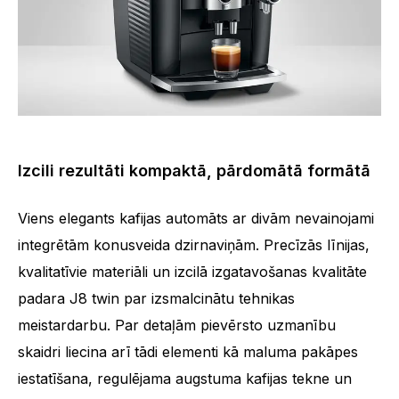
Izcili rezultāti kompaktā, pārdomātā formātā
Viens elegants kafijas automāts ar divām nevainojami
integrētām konusveida dzirnaviņām. Precīzās līnijas,
kvalitatīvie materiāli un izcilā izgatavošanas kvalitāte
padara J8 twin par izsmalcinātu tehnikas
meistardarbu. Par detaļām pievērsto uzmanību
skaidri liecina arī tādi elementi kā maluma pakāpes
iestatīšana, regulējama augstuma kafijas tekne un