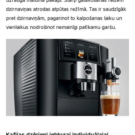
dzirnaviņas atrodas atpūtas režīmā. Tas ir saudzīgāk
Dzērienu skaits
31
pret dzirnaviņām, pagarinot to kalpošanas laiku un
vienlaikus nodrošinot nemainīgi patīkamu garšu.
Kafijas dzērieni jebkurai individuālajai