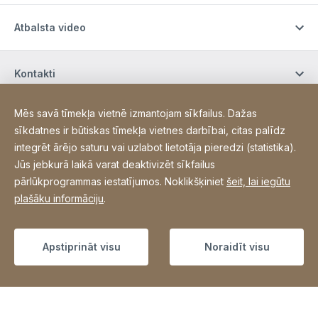
Atbalsta video
Kontakti
Mēs savā tīmekļa vietnē izmantojam sīkfailus. Dažas
Pirkt internetā / Nosacījumi
sīkdatnes ir būtiskas tīmekļa vietnes darbībai, citas palīdz
integrēt ārējo saturu vai uzlabot lietotāja pieredzi (statistika).
Jūs jebkurā laikā varat deaktivizēt sīkfailus
Sociālie mēdiji
pārlūkprogrammas iestatījumos. Noklikšķiniet
šeit, lai iegūtu
plašāku informāciju
.
Site Web
[Website information]
Sitemap
Apstiprināt visu
Noraidīt visu
Copyright © 2026