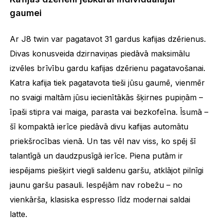
gaumei
Ar J8 twin var pagatavot 31 gardus kafijas dzērienus.
Divas konusveida dzirnaviņas piedāvā maksimālu
izvēles brīvību gardu kafijas dzērienu pagatavošanai.
Katra kafija tiek pagatavota tieši jūsu gaumē, vienmēr
no svaigi maltām jūsu iecienītākās šķirnes pupiņām –
īpaši stipra vai maiga, parasta vai bezkofeīna. Īsumā –
šī kompaktā ierīce piedāvā divu kafijas automātu
priekšrocības vienā. Un tas vēl nav viss, ko spēj šī
talantīgā un daudzpusīgā ierīce. Piena putām ir
iespējams piešķirt viegli saldenu garšu, atklājot pilnīgi
jaunu garšu pasauli. Iespējām nav robežu – no
vienkārša, klasiska espresso līdz modernai saldai
latte.