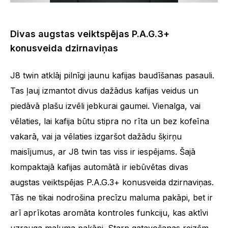
Divas augstas veiktspējas P.A.G.3+
konusveida dzirnaviņas
J8 twin atklāj pilnīgi jaunu kafijas baudīšanas pasauli.
Tas ļauj izmantot divus dažādus kafijas veidus un
piedāvā plašu izvēli jebkurai gaumei. Vienalga, vai
vēlaties, lai kafija būtu stipra no rīta un bez kofeīna
vakarā, vai ja vēlaties izgaršot dažādu šķirņu
maisījumus, ar J8 twin tas viss ir iespējams. Šajā
kompaktajā kafijas automātā ir iebūvētas divas
augstas veiktspējas P.A.G.3+ konusveida dzirnaviņas.
Tās ne tikai nodrošina precīzu maluma pakāpi, bet ir
arī aprīkotas aromāta kontroles funkciju, kas aktīvi
uzrauga maluma pakāpi. Starp gatavošanas reizēm