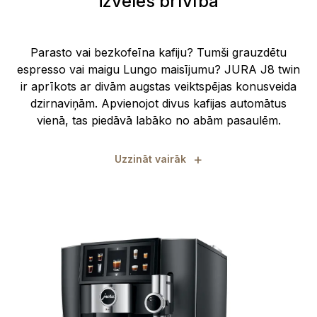
izvēles brīvība
Parasto vai bezkofeīna kafiju? Tumši grauzdētu
espresso vai maigu Lungo maisījumu? JURA J8 twin
ir aprīkots ar divām augstas veiktspējas konusveida
dzirnaviņām. Apvienojot divus kafijas automātus
vienā, tas piedāvā labāko no abām pasaulēm.
+
Uzzināt vairāk