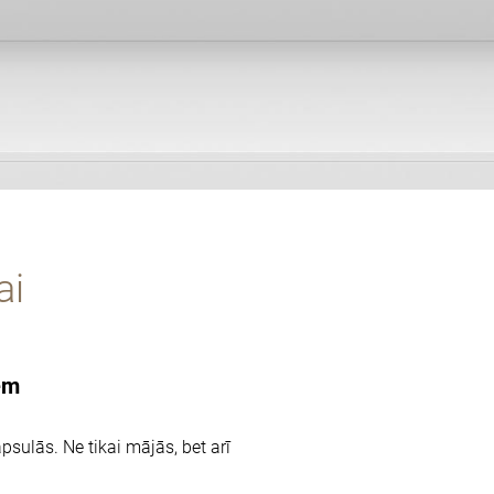
ai
iem
sulās. Ne tikai mājās, bet arī