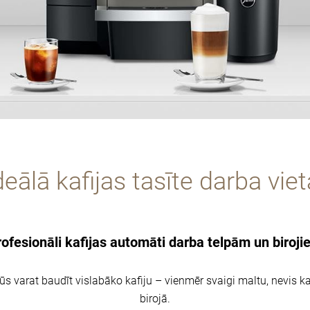
deālā kafijas tasīte darba viet
ofesionāli kafijas automāti darba telpām un biroj
s varat baudīt vislabāko kafiju – vienmēr svaigi maltu, nevis kap
birojā.