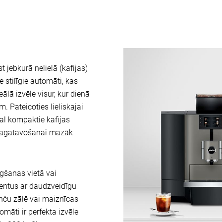
t jebkurā nelielā (kafijas)
e stilīgie automāti, kas
eālā izvēle visur, kur dienā
m. Pateicoties lieliskajai
al kompaktie kafijas
 pagatavošanai mazāk
gšanas vietā vai
ientus ar daudzveidīgu
enču zālē vai maiznīcas
omāti ir perfekta izvēle