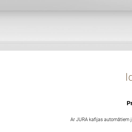
I
Pr
Ar JURA kafijas automātiem jū