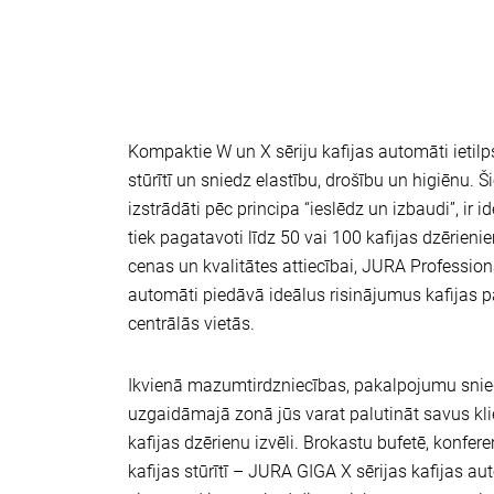
Kompaktie W un X sēriju kafijas automāti ietilps
stūrītī un sniedz elastību, drošību un higiēnu. Ši
izstrādāti pēc principa “ieslēdz un izbaudi”, ir id
tiek pagatavoti līdz 50 vai 100 kafijas dzērienie
cenas un kvalitātes attiecībai, JURA Profession
automāti piedāvā ideālus risinājumus kafijas
centrālās vietās.
Ikvienā mazumtirdzniecības, pakalpojumu snie
uzgaidāmajā zonā jūs varat palutināt savus kl
kafijas dzērienu izvēli. Brokastu bufetē, konfer
kafijas stūrītī – JURA GIGA X sērijas kafijas aut