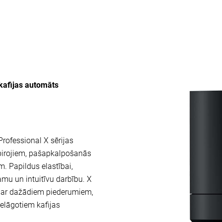
kafijas automāts
 Professional X sērijas
 birojiem, pašapkalpošanās
 Papildus elastībai,
camu un intuitīvu darbību. X
ēt ar dažādiem piederumiem,
ielāgotiem kafijas