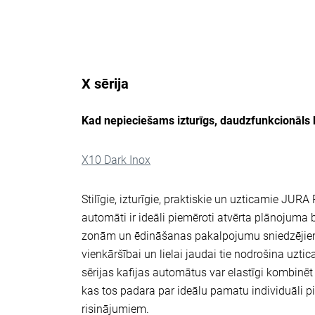
X sērija
Kad nepieciešams izturīgs, daudzfunkcionāls 
X10 Dark Inox
Stilīgie, izturīgie, praktiskie un uzticamie JURA
automāti ir ideāli piemēroti atvērta plānojuma
zonām un ēdināšanas pakalpojumu sniedzējiem.
vienkāršībai un lielai jaudai tie nodrošina uzti
sērijas kafijas automātus var elastīgi kombin
kas tos padara par ideālu pamatu individuāli p
risinājumiem.