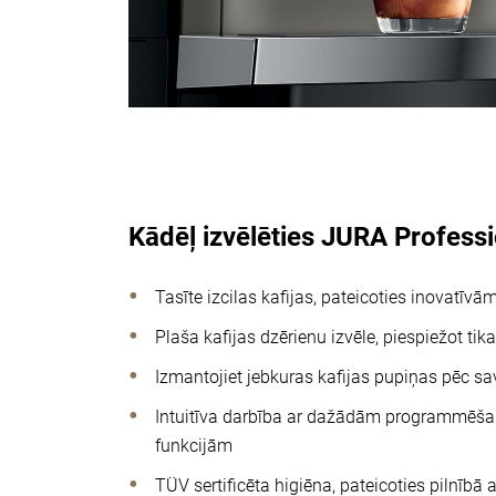
Kādēļ izvēlēties JURA Profess
Tasīte izcilas kafijas, pateicoties inovatīv
Plaša kafijas dzērienu izvēle, piespiežot tik
Izmantojiet jebkuras kafijas pupiņas pēc sa
Intuitīva darbība ar dažādām programmēša
funkcijām
TÜV sertificēta higiēna, pateicoties pilnī