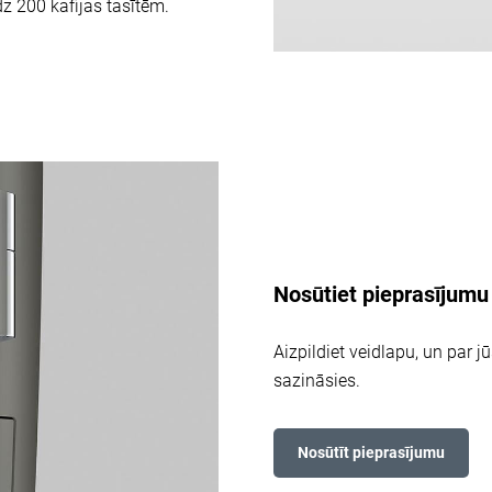
z 200 kafijas tasītēm.
Nosūtiet pieprasījumu
Aizpildiet veidlapu, un par j
sazināsies.
Nosūtīt pieprasījumu