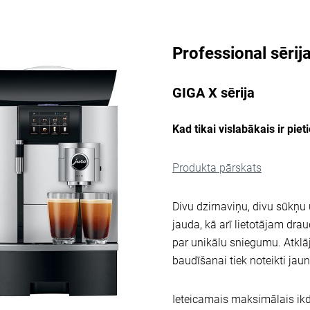
Professional sērij
GIGA X sērija
Kad tikai vislabākais ir pie
Produkta pārskats
Divu dzirnaviņu, divu sūkņu
jauda, kā arī lietotājam dra
par unikālu sniegumu. Atklāji
baudīšanai tiek noteikti jaun
Ieteicamais maksimālais ik