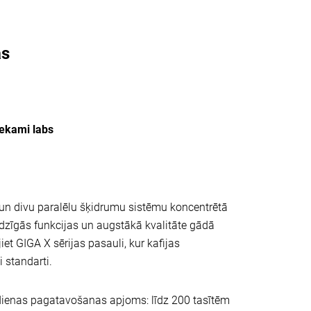
as
tiekami labs
 un divu paralēlu šķidrumu sistēmu koncentrētā
udzīgās funkcijas un augstākā kvalitāte gādā
et GIGA X sērijas pasauli, kur kafijas
i standarti.
dienas pagatavošanas apjoms: līdz 200 tasītēm