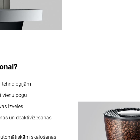
ional?
ām tehnoloģijām
ai vienu pogu
vas izvēles
nas un deaktivizēšanas
bā automātiskām skalošanas