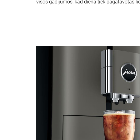
visos gadījumos, kad dienā tiek pagatavotas līd