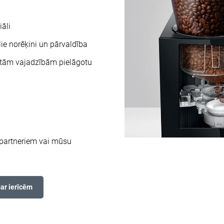
iāli
ie norēķini un pārvaldība
rētām vajadzībām pielāgotu
 partneriem vai mūsu
par ierīcēm