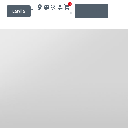
0
MENU
Latvija